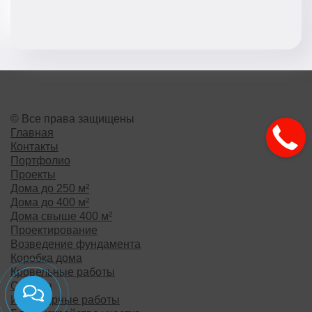
© Все права защищены
Главная
Контакты
Портфолио
Проекты
Дома до 250 м²
Дома до 400 м²
Дома свыше 400 м²
Проектирование
Возведение фундамента
Коробка дома
Кровельные работы
Отделка
Инженерные работы