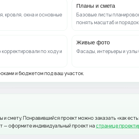
Планы и смета
, кровля, окна и основные
Базовые листы планировок
понять масштаб и порядок
Живые фото
о корректировали по ходу и
Фасады, интерьеры и узлы 
роками и бюджетом под ваш участок.
 и смету. Понравившийся проект можно заказать «как есть
ат — оформите индивидуальный проект на
странице проекти