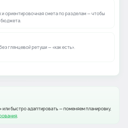
 и ориентировочная смета по разделам — чтобы
 бюджета.
без глянцевой ретуши — «как есть».
» или быстро адаптировать — поменяем планировку,
рования
.