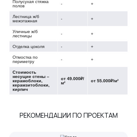
Полусухая стяжка
-
+
полов
Лестница ж/б
-
+
межэтажная
Уличные ж/б
-
+
лестницы
Отделка цоколя
-
+
Отмостка по
-
+
периметру
Стоимость
несущие стены –
от 49.000₽/
керамоблоки,
от 55.000₽/м²
м²
керамзитоблоки,
кирпич
РЕКОМЕНДАЦИИ ПО ПРОЕКТАМ